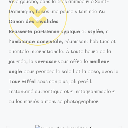
Rive gauche, dans la très animée rue Saint-
Dominique, faites une pause vitaminée
Au
Canon des Invalides
.
Brasserie parisienne
typique
et
stylée
, à
l’
ambiance conviviale
, réunissant habitués et
clientèle internationale. À toute heure de la
journée, la
terrasse
vous offre le
meilleur
angle
pour prendre le soleil et la pose, avec la
Tour Eiffel
sous son plus joli profil.
Instantané authentique et « instagrammable «
où les mariés aiment se photographier.